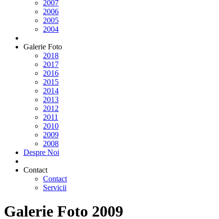
2007
2006
2005
2004
Galerie Foto
2018
2017
2016
2015
2014
2013
2012
2011
2010
2009
2008
Despre Noi
Contact
Contact
Servicii
Galerie Foto 2009