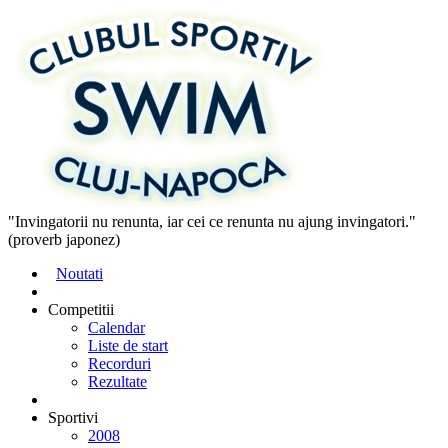
"Invingatorii nu renunta, iar cei ce renunta nu ajung invingatori."
(proverb japonez)
Noutati
Competitii
Calendar
Liste de start
Recorduri
Rezultate
Sportivi
2008