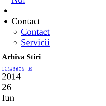
Contact
Contact
Servicii
Arhiva Stiri
1
2
3
4
5
6
7
8
...
19
2014
26
Iun