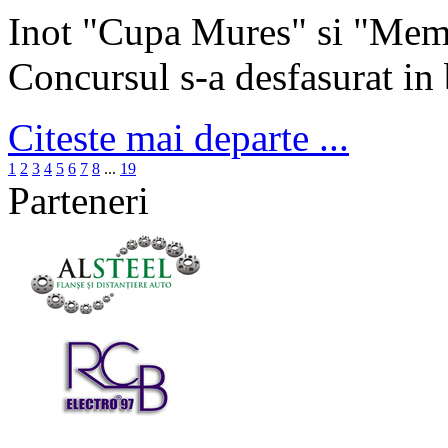
Inot "Cupa Mures" si "Memor
Concursul s-a desfasurat in 
Citeste mai departe ...
1
2
3
4
5
6
7
8
...
19
Parteneri